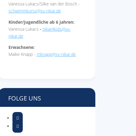
Vanessa Lukacs/Silke van der Bosch -
schwimmkurse@sv-nikar.de
Kinder/Jugendliche ab 6 Jahren:
Vanessa Lukacs
-
nikar4kids@sv-
nikar.de
Erwachsene:
Maike Knapp -
mknapp@sv-nikar.de
FOLGE UNS

