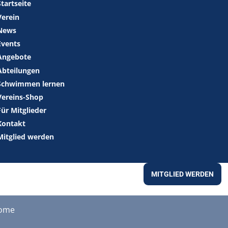
Startseite
Verein
News
Events
Angebote
Abteilungen
Schwimmen lernen
Vereins-Shop
Für Mitglieder
Kontakt
Mitglied werden
MITGLIED WERDEN
ome