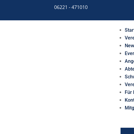
06221 - 471010
Star
Ver
New
Eve
Ang
Abt
Sch
Ver
Für 
Kon
Mit