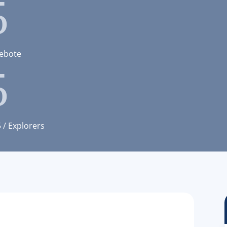
5
ebote
5
 / Explorers