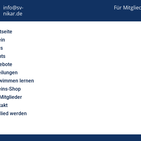
info@sv-
Für Mitglie
nikar.de
tseite
ein
s
nts
ebote
eilungen
wimmen lernen
eins-Shop
Mitglieder
takt
glied werden