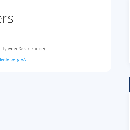
ers
l: tyuvden@sv-nikar.de)
Heidelberg e.V.