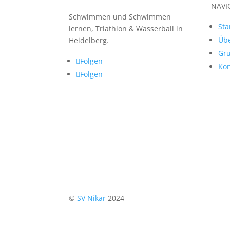
NAVI
Schwimmen und Schwimmen
Sta
lernen, Triathlon & Wasserball in
Übe
Heidelberg.
Gr
Folgen
Kon
Folgen
©
SV Nikar
2024