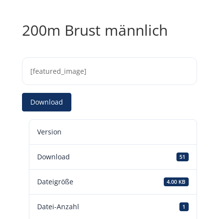
200m Brust männlich
[featured_image]
Download
Version
Download
51
Dateigröße
4.00 KB
Datei-Anzahl
1