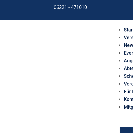
06221 - 471010
Star
Ver
New
Eve
Ang
Abt
Sch
Ver
Für 
Kon
Mit