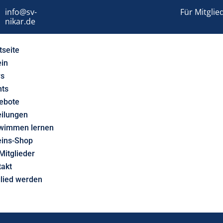
info@sv-
Für Mitglie
nikar.de
tseite
ein
s
nts
ebote
eilungen
wimmen lernen
eins-Shop
Mitglieder
takt
glied werden