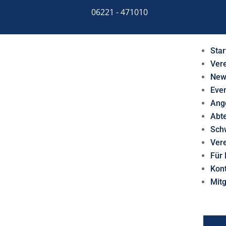
06221 - 471010
Star
Ver
New
Eve
Ang
Abt
Sch
Ver
Für 
Kon
Mit