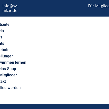
info@sv-
Für Mitglie
nikar.de
tseite
ein
s
nts
ebote
eilungen
wimmen lernen
eins-Shop
Mitglieder
takt
glied werden