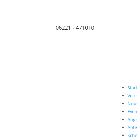
06221 - 471010
Star
Vere
New
Even
Ang
Abte
Sch