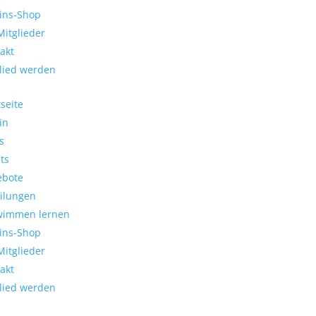
ins-Shop
Mitglieder
akt
lied werden
tseite
in
s
ts
ebote
ilungen
wimmen lernen
ins-Shop
Mitglieder
akt
lied werden