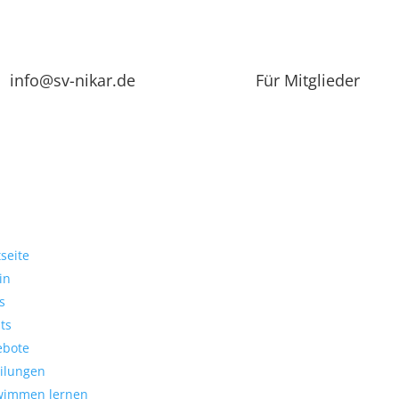
info@sv-nikar.de
Für Mitglieder
tseite
in
s
ts
ebote
ilungen
wimmen lernen