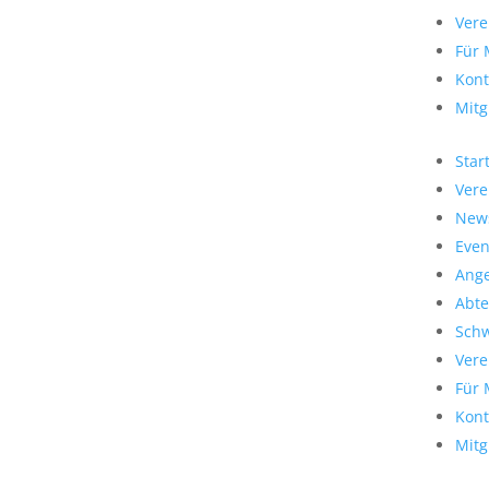
Vere
Für 
Kont
Mitg
Star
Vere
New
Even
Ang
Abte
Sch
Vere
Für 
Kont
Mitg