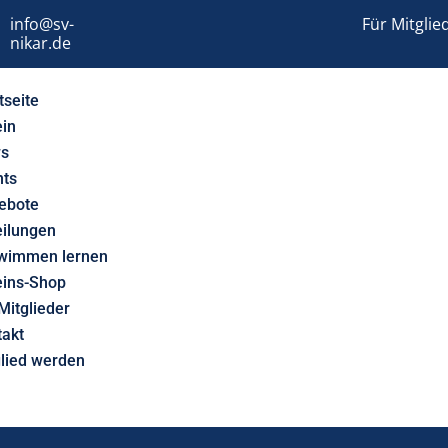
info@sv-
Für Mitglie
nikar.de
tseite
ein
s
nts
ebote
eilungen
wimmen lernen
eins-Shop
Mitglieder
takt
glied werden