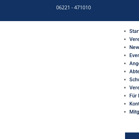
06221 - 471010
Star
Ver
New
Eve
Ang
Abt
Sch
Ver
Für 
Kon
Mit