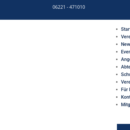
06221 - 471010
Star
Ver
New
Eve
Ang
Abt
Sch
Ver
Für 
Kon
Mit