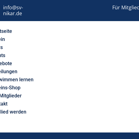
info@sv-
Für Mitglie
nikar.de
tseite
ein
s
nts
ebote
eilungen
wimmen lernen
eins-Shop
Mitglieder
takt
glied werden