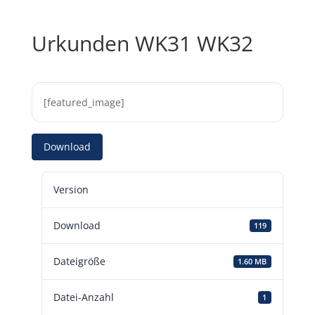
Urkunden WK31 WK32
[featured_image]
Download
Version
Download
119
Dateigröße
1.60 MB
Datei-Anzahl
1