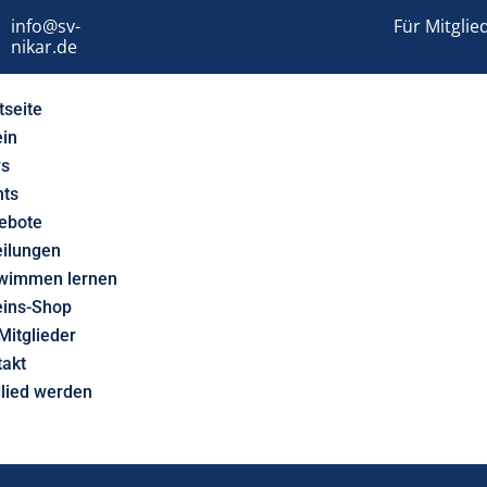
info@sv-
Für Mitglie
nikar.de
tseite
ein
s
nts
ebote
eilungen
wimmen lernen
eins-Shop
Mitglieder
takt
glied werden