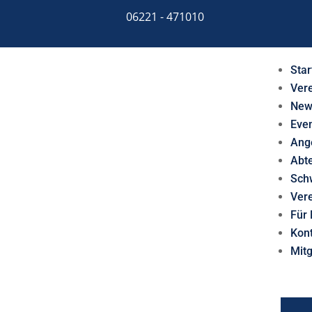
06221 - 471010
Star
Ver
New
Eve
Ang
Abt
Sch
Ver
Für 
Kon
Mit