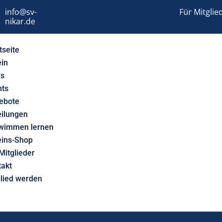
info@sv-
Für Mitglie
nikar.de
tseite
ein
s
nts
ebote
eilungen
wimmen lernen
eins-Shop
Mitglieder
takt
glied werden