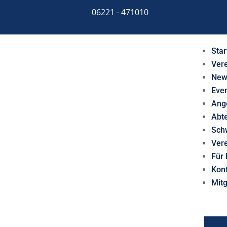
06221 - 471010
Star
Ver
New
Eve
Ang
Abt
Sch
Ver
Für 
Kon
Mit