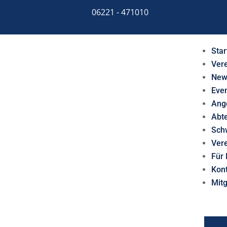
06221 - 471010
Star
Ver
New
Eve
Ang
Abt
Sch
Ver
Für 
Kon
Mit