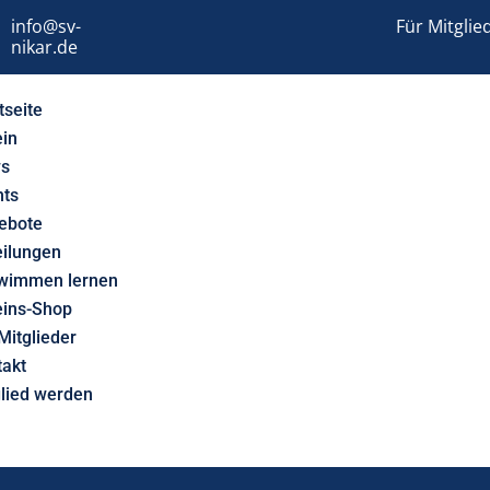
info@sv-
Für Mitglie
nikar.de
tseite
ein
s
nts
ebote
eilungen
wimmen lernen
eins-Shop
Mitglieder
takt
glied werden