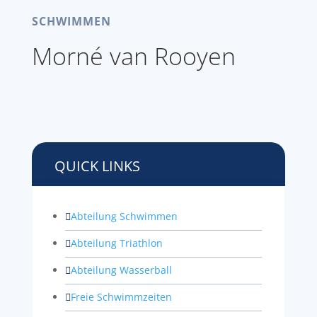
SCHWIMMEN
Morné van Rooyen
QUICK LINKS
Abteilung Schwimmen

Abteilung Triathlon

Abteilung Wasserball

Freie Schwimmzeiten
