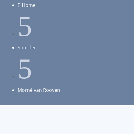
Home

5
Sportler
5
Morné van Rooyen