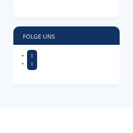
FOLGE UNS

