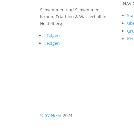
NAVI
Schwimmen und Schwimmen
Sta
lernen, Triathlon & Wasserball in
Übe
Heidelberg.
Gr
Folgen
Kon
Folgen
©
SV Nikar
2024