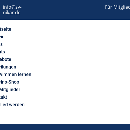
info@sv-
Für Mitglie
nikar.de
tseite
ein
s
nts
ebote
eilungen
wimmen lernen
eins-Shop
Mitglieder
takt
glied werden