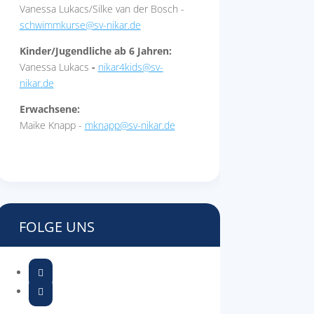
Vanessa Lukacs/Silke van der Bosch -
schwimmkurse@sv-nikar.de
Kinder/Jugendliche ab 6 Jahren:
Vanessa Lukacs
-
nikar4kids@sv-
nikar.de
Erwachsene:
Maike Knapp -
mknapp@sv-nikar.de
FOLGE UNS

