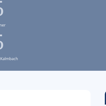
5
iner
5
 Kalmbach