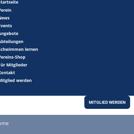
Startseite
Verein
News
Events
Angebote
Abteilungen
Schwimmen lernen
Vereins-Shop
Für Mitglieder
Kontakt
Mitglied werden
MITGLIED WERDEN
ome