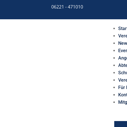
06221 - 471010
Star
Ver
New
Eve
Ang
Abt
Sch
Ver
Für 
Kon
Mit