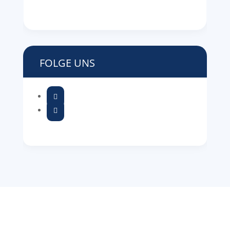
FOLGE UNS

