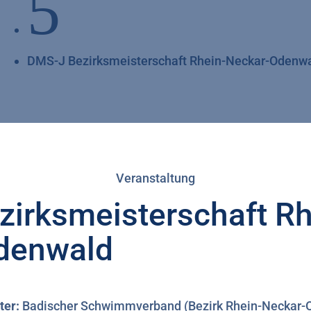
5
DMS-J Bezirksmeisterschaft Rhein-Neckar-Odenw
Veranstaltung
irksmeisterschaft Rh
denwald
ter:
Badischer Schwimmverband (Bezirk Rhein-Neckar-