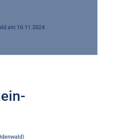
ald am 10.11.2024
ein-
Odenwald)