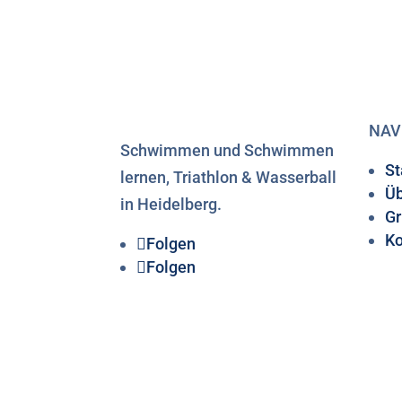
NAV
Schwimmen und Schwimmen
St
lernen, Triathlon & Wasserball
Üb
in Heidelberg.
Gr
Ko
Folgen
Folgen