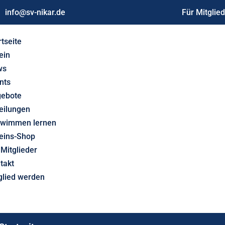
info@sv-nikar.de
Für Mitglie
rtseite
ein
ws
nts
ebote
eilungen
wimmen lernen
eins-Shop
 Mitglieder
takt
glied werden